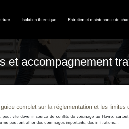
erture
Isolation thermique
Entretien et maintenance de chan
s et accompagnement tr
: guide complet sur la réglementation et les limites 
, peut vite devenir source de conflits de voisinage au Havre, surtout 
orme peut entraîner des dommages importants, des infiltrations…