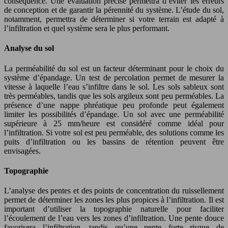
conséquence. Une évaluation précise permettra d’éviter les erreurs
de conception et de garantir la pérennité du système. L’étude du sol,
notamment, permettra de déterminer si votre terrain est adapté à
l’infiltration et quel système sera le plus performant.
Analyse du sol
La perméabilité du sol est un facteur déterminant pour le choix du
système d’épandage. Un test de percolation permet de mesurer la
vitesse à laquelle l’eau s’infiltre dans le sol. Les sols sableux sont
très perméables, tandis que les sols argileux sont peu perméables. La
présence d’une nappe phréatique peu profonde peut également
limiter les possibilités d’épandage. Un sol avec une perméabilité
supérieure à 25 mm/heure est considéré comme idéal pour
l’infiltration. Si votre sol est peu perméable, des solutions comme les
puits d’infiltration ou les bassins de rétention peuvent être
envisagées.
Topographie
L’analyse des pentes et des points de concentration du ruissellement
permet de déterminer les zones les plus propices à l’infiltration. Il est
important d’utiliser la topographie naturelle pour faciliter
l’écoulement de l’eau vers les zones d’infiltration. Une pente douce
favorisera l’infiltration, tandis qu’une pente forte risque de