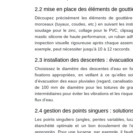
2.2 mise en place des éléments de goutti
Découpez précisément les éléments de gouttière (
morceaux (tuyaux, coudes, etc.) en suivant les ins
soudage pour le zinc, collage pour le PVC, clipsage
mastic silicone de haute performance, un ruban adhé
inspection visuelle rigoureuse après chaque asse
exemple, peut nécessiter jusqu’à 10 à 12 raccords.
2.3 installation des descentes : évacuati
Choisissez le diamètre des descentes d’eau en fo
fixations appropriées, en veillant à ce qu’elles s
d’évacuation des eaux pluviales (regard, canalisati
de 100 mm de diamètre pour les toitures de gra
intermédiaires pour éviter les vibrations et les risq
flux d’eau.
2.4 gestion des points singuers : solutio
Les points singuliers (angles, pentes variables, l
étanchéité optimale et un bon écoulement de l’
appropriés. Pour une lucarne, par exemple, il faud