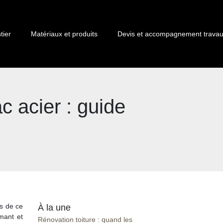
tier
Matériaux et produits
Devis et accompagnement trava
ac acier : guide
es de ce
À la une
mant et
Rénovation toiture : quand les