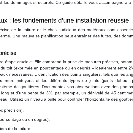
ns et les dommages structurels. Ce guide détaillé vous accompagnera 
ux : les fondements d’une installation réussie
cise de la toiture et le choix judicieux des matériaux sont essentie
ng terme. Une mauvaise planification peut entraîner des fuites, des do
 précise
ère étape cruciale. Elle comprend la prise de mesures précises, nota
e du toit (exprimée en pourcentage ou en degrés – idéalement entre 2
 nécessaires. L’identification des points singuliers, tels que les ang
s murs mitoyens et les différents types de joints (joints debout, j
système de gouttières. Documentez vos observations avec des photos
e long et d’une pente de 3%, par exemple, un dénivelé de 45 centimèt
u. Utilisez un niveau à bulle pour contrôler l’horizontalité des gouttiè
c précision).
pourcentage ou en degrés).
ers de la toiture.