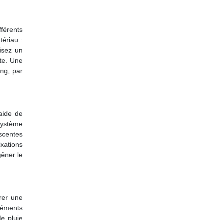
férents
ériau :
lisez un
ite. Une
ng, par
aide de
 système
escentes
xations
gêner le
rer une
léments
de pluie