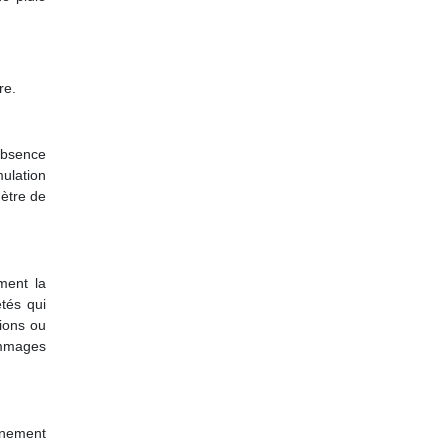
re.
’absence
mulation
ètre de
ment la
etés qui
tions ou
ommages
onnement