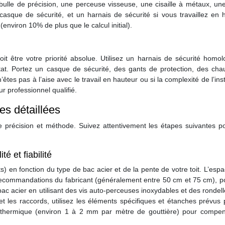
ulle de précision, une perceuse visseuse, une cisaille à métaux, une
asque de sécurité, et un harnais de sécurité si vous travaillez en h
nviron 10% de plus que le calcul initial).
oit être votre priorité absolue. Utilisez un harnais de sécurité homo
état. Portez un casque de sécurité, des gants de protection, des cha
êtes pas à l’aise avec le travail en hauteur ou si la complexité de l’inst
 professionnel qualifié.
pes détaillées
de précision et méthode. Suivez attentivement les étapes suivantes p
té et fiabilité
s) en fonction du type de bac acier et de la pente de votre toit. L’es
 recommandations du fabricant (généralement entre 50 cm et 75 cm), p
 bac acier en utilisant des vis auto-perceuses inoxydables et des rondel
et les raccords, utilisez les éléments spécifiques et étanches prévus
n thermique (environ 1 à 2 mm par mètre de gouttière) pour compen