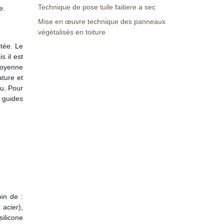
Technique de pose tuile faitiere a sec
e.
Mise en œuvre technique des panneaux
végétalisés en toiture
tée. Le
s il est
 moyenne
ature et
du. Pour
 guides
oin de :
 acier),
silicone