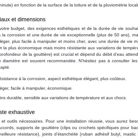
minute) en fonction de la surface de la toiture et de la pluviométrie local
riaux et dimensions
votre budget, des exigences esthétiques et de la durée de vie souhai
 la corrosion et une durée de vie exceptionnelle (plus de 50 ans), mai
 léger, plus facile à manipuler et moins cher, avec une durée de vie
ion la plus économique mais moins résistante aux variations de tempér
rofondeur de la gouttière) est crucial et dépend du débit d’eau atten
 diamètre est souvent recommandée. N’hésitez pas à consulter les
dapté.
sistance à la corrosion, aspect esthétique élégant, plus coûteux.
éger, facile à manipuler, économique.
oins durable, sensible aux variations de température et aux chocs.
iste exhaustive
et outils nécessaires. Pour une installation réussie, vous aurez bes
ccords, supports de gouttière (clips ou crochets spécifiques pour bac
illeure résistance), joints d’étanchéité (ruban adhésif butyl, mastic 