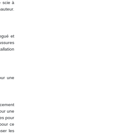
 scie à
auteur.
logué et
ussures
allation
our une
pacement
our une
les pour
 pour ce
ser les