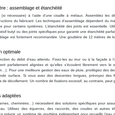
ère : assemblage et étanchéité
si nécessaire) à l’aide d’une cisaille à métaux. Assemblez les dif
tructions du fabricant. Les techniques d’assemblage dépendent du mat
 pour certains systèmes. L’étanchéité des joints est essentielle. Uti
sif butyl ou des joints spécifiques pour garantir une étanchéité parfa
mblage est fortement recommandée. Une gouttière de 12 mètres de lo
on optimale
nction du débit d’eau attendu. Fixez-les au mur ou à la façade à l’
oient parfaitement alignées et qu’elles s’écoulent librement vers le
on…). Pour une meilleure gestion des eaux de pluie, privilégiez des d
nde surface. Si vous avez des descentes longues, prévoyez des fi
ues de décollement. Un nombre de fixations excessif, au contraire, peut 
ns adaptées
ucarnes, cheminées…) nécessitent des solutions spécifiques pour assu
eau. Utilisez des équerres, des raccords, des coudes et autres é
ra prévoir un système de gouttière indépendant pour recueillir l’eau 